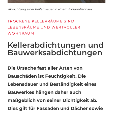
Abdichtung einer Kellermauer in einem Einfamilienhaus
TROCKENE
KELLERRÄUME
SIND
LEBENSRÄUME
UND
WERTVOLLER
WOHNRAUM
Kellerabdichtungen
und
Bauwerksabdichtungen
Die
Ursache
fast
aller
Arten
von
Bauschäden
ist
Feuchtigkeit.
Die
Lebensdauer
und
Beständigkeit
eines
Bauwerkes
hängen
daher
auch
maßgeblich
von
seiner
Dichtigkeit
ab.
Dies
gilt
für
Fassaden
und
Dächer
sowie